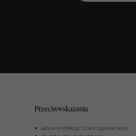
Przeciwwskazania
aktywne infekcje i stany zapalne skóry
otwarte rany, podrażnienia