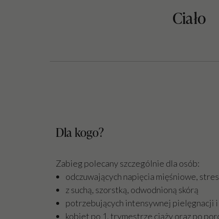
Ciało
Dla kogo?
Zabieg polecany szczególnie dla osób:
odczuwających napięcia mięśniowe, stres
z suchą, szorstką, odwodnioną skórą
potrzebujących intensywnej pielęgnacji i
kobiet po 1. trymestrze ciąży oraz po por