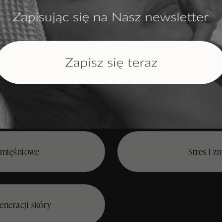
Zabieg skutecznie działa na:
 mięśniowe
Stres i z
eneracji skóry