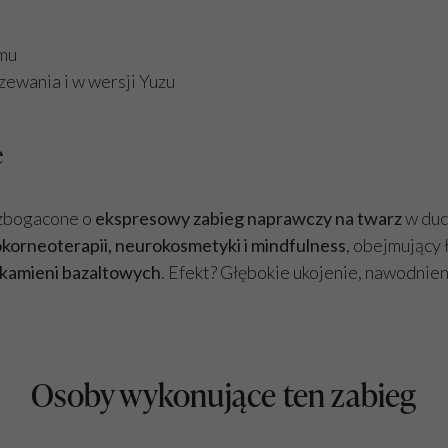
zmu
zewania i w wersji Yuzu
e
wzbogacone o
ekspresowy zabieg naprawczy na twarz
w duc
korneoterapii, neurokosmetyki i mindfulness
, obejmujący
kamieni bazaltowych
. Efekt? Głębokie ukojenie, nawodnie
Osoby wykonujące ten zabieg