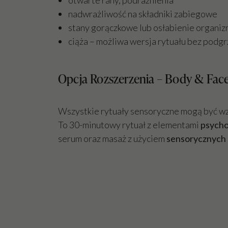
nadwrażliwość na składniki zabiegowe
stany gorączkowe lub osłabienie organi
ciąża – możliwa wersja rytuału bez podgr
Opcja Rozszerzenia – Body & Fac
Wszystkie rytuały sensoryczne mogą być 
To 30-minutowy rytuał z elementami
psycho
serum oraz masaż z użyciem
sensorycznych 