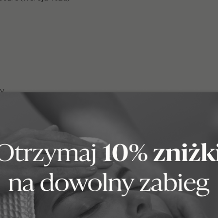
ry
ało