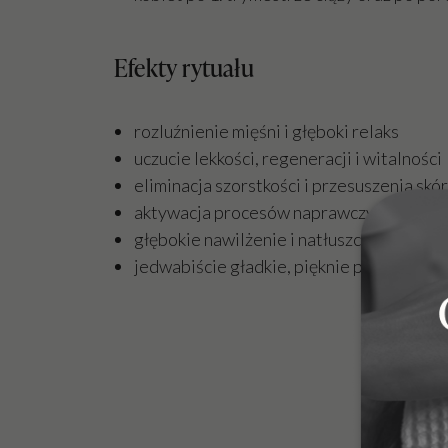
Efekty rytuału
rozluźnienie mięśni i głęboki relaks
uczucie lekkości, regeneracji i witalności
eliminacja szorstkości i przesuszenia skó
aktywacja procesów naprawczych
głębokie nawilżenie i natłuszczenie
jedwabiście gładkie, pięknie pachnące ci