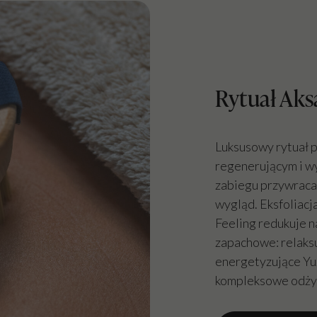
Rytuał Aks
Luksusowy rytuał p
regenerującym i w
zabiegu przywraca 
wygląd. Eksfoliac
Feeling redukuje n
zapachowe: relaks
energetyzujące Yuzu
kompleksowe odżyw