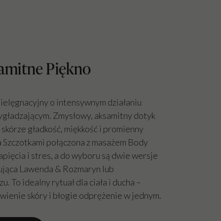
amitne Piękno
ielęgnacyjny o intensywnym działaniu
ygładzającym. Zmysłowy, aksamitny dotyk
skórze gładkość, miękkość i promienny
ja Szczotkami połączona z masażem Body
apięcia i stres, a do wyboru są dwie wersje
ująca Lawenda & Rozmaryn lub
. To idealny rytuał dla ciała i ducha –
ienie skóry i błogie odprężenie w jednym.