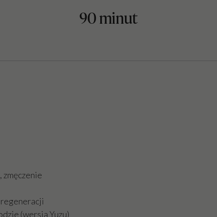
90 minut
, zmęczenie
 regeneracji
odzie (wersja Yuzu)