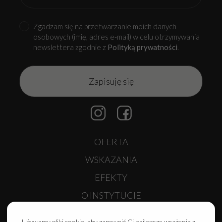
Zgadzam się na przetwarzanie moich danych
osobowych (imię, adres e-mail) w celu otrzymywania
newslettera zgodnie z
Polityką prywatności
.
Alternative:
OFERTA
WSKAZANIA
EFEKTY
O INSTYTUCIE
O ZESPOLE
Używamy pliki cookie, aby zapewnić Ci najlepsze wrażenia z