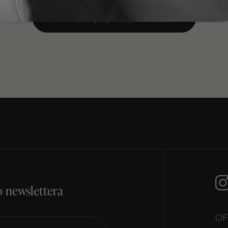
Zobacz więcej naszych efektów
o newslettera
OF