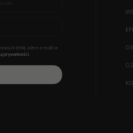
WS
EF
O 
owych (imię, adres e-mail) w
ką prywatności
.
O 
KO