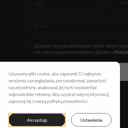
Zgadzam się na przetwarzanie moich danych osob
celu otrzymywania newslettera zgodnie z
Polity
Używamy pliki cookie, aby zapewnić Ci najlepsze
wrażenia z przeglądania, personalizować zawartość
naszej witryny, analizować jej ruch i wyświetlać
Alternative:
odpowiednie reklamy. Aby uzyskać więcej informacji,
zapoznaj się z naszą polityką prywatności.
POLITYKA PRYWATNOŚCI
REGULAMIN
Akceptuję
Ustawienia