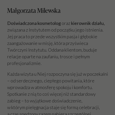
Małgorzata Milewska
Doświadczona kosmetolog
oraz
kierownik działu,
związana z Instytutem od początku jego istnienia.
Jej praca to przede wszystkim pasja i głębokie
zaangażowanie w misję, która przyświeca
Twórczyni Instytutu. Oddana klientom, buduje
relacje oparte na zaufaniu, trosce i pełnym
profesjonalizmie.
Każda wizyta u Niej rozpoczyna się już w poczekalni
– od serdecznego, ciepłego powitania, które
wprowadza w atmosferę spokoju i komfortu.
Spotkanie z nią to coś więcej niż standardowy
zabieg – to wyjątkowe doświadczenie,
w którym pielęgnacja staje się formą celebracji,
a czas spędzony razem nabiera szczególnej