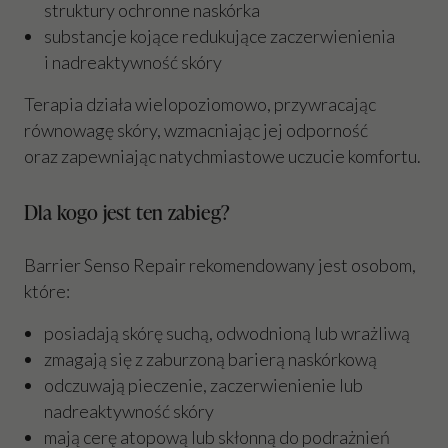
struktury ochronne naskórka
substancje kojące redukujące zaczerwienienia
i nadreaktywność skóry
Terapia działa wielopoziomowo, przywracając
równowagę skóry, wzmacniając jej odporność
oraz zapewniając natychmiastowe uczucie komfortu.
Dla kogo jest ten zabieg?
Barrier Senso Repair rekomendowany jest osobom,
które:
posiadają skórę suchą, odwodnioną lub wrażliwą
zmagają się z zaburzoną barierą naskórkową
odczuwają pieczenie, zaczerwienienie lub
nadreaktywność skóry
mają cerę atopową lub skłonną do podrażnień