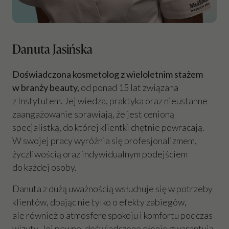
Danuta Jasińska
Doświadczona kosmetolog z wieloletnim stażem
w branży beauty,
od ponad 15 lat związana
z Instytutem. Jej wiedza, praktyka oraz nieustanne
zaangażowanie sprawiają, że jest cenioną
specjalistką, do której klientki chętnie powracają.
W swojej pracy wyróżnia się profesjonalizmem,
życzliwością oraz indywidualnym podejściem
do każdej osoby.
Danuta z dużą uważnością wsłuchuje się w potrzeby
klientów, dbając nie tylko o efekty zabiegów,
ale również o atmosferę spokoju i komfortu podczas
wizyty. Jej pewne, doświadczone dłonie gwarantują