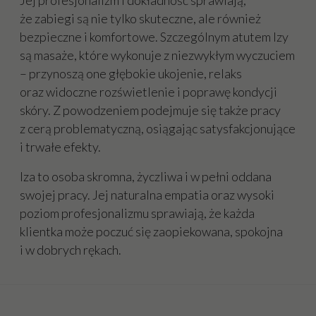
Jej profesjonalizm i dokładność sprawiają,
że zabiegi są nie tylko skuteczne, ale również
bezpieczne i komfortowe. Szczególnym atutem Izy
są masaże, które wykonuje z niezwykłym wyczuciem
– przynoszą one głębokie ukojenie, relaks
oraz widoczne rozświetlenie i poprawę kondycji
skóry. Z powodzeniem podejmuje się także pracy
z cerą problematyczną, osiągając satysfakcjonujące
i trwałe efekty.
Iza to osoba skromna, życzliwa i w pełni oddana
swojej pracy. Jej naturalna empatia oraz wysoki
poziom profesjonalizmu sprawiają, że każda
klientka może poczuć się zaopiekowana, spokojna
i w dobrych rękach.