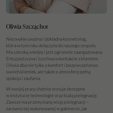
Oliwia Szcząchor
Niezwykle uważna i dokładna kosmetolog,
która w tym roku dołączyła do naszego zespołu.
Ma szeroką wiedzę i jest ogromnie zaangażowana.
Entuzjastyczna i życzliwa w kontakcie z klientem.
Oliwia dba nie tylko o komfort i bezpieczeństwo
swoich klientek, ale także o atmosferę pełną
spokoju i zaufania.
W swojej pracy chętnie stosuje dostępne
w Instytucie technologie oraz białą pielęgnację.
Zawsze ma przemyślaną wizję pielęgnacji –
zarówno tej wykonywanej w gabinecie, jak