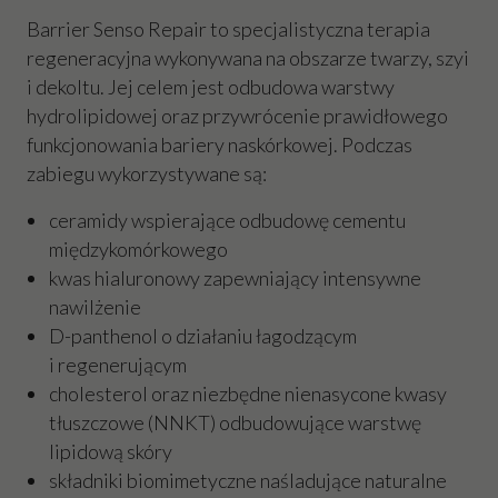
Barrier Senso Repair to specjalistyczna terapia
regeneracyjna wykonywana na obszarze twarzy, szyi
i dekoltu. Jej celem jest odbudowa warstwy
hydrolipidowej oraz przywrócenie prawidłowego
funkcjonowania bariery naskórkowej. Podczas
zabiegu wykorzystywane są:
ceramidy wspierające odbudowę cementu
międzykomórkowego
kwas hialuronowy zapewniający intensywne
nawilżenie
D-panthenol o działaniu łagodzącym
i regenerującym
cholesterol oraz niezbędne nienasycone kwasy
tłuszczowe (NNKT) odbudowujące warstwę
lipidową skóry
składniki biomimetyczne naśladujące naturalne